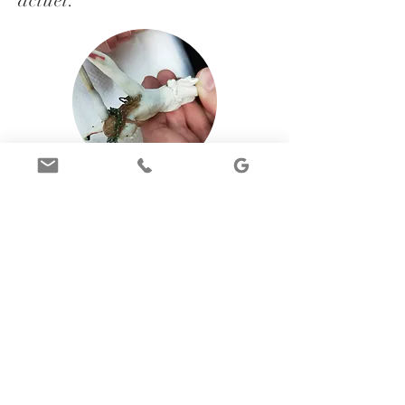
actuel.
Restauration muséale
La restauration muséale,
ou discernable, consiste à
réaliser le minimum
d'interventions de restauration
et de façon à ce que les parties
restaurées soient facilement
identifiables. Ainsi les
comblements des lacunes
pourront par exemple prendre